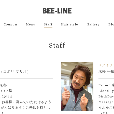
BEE-LINE
Coupon
Menu
Staff
Hair style
Gallery
Bl
Staff
スタイリ
雄（コボリ マサオ）
木幡 千
東京都
From：
ype：A型
Blood T
y：1月1日
BirthD
ge：お客様に喜んでいただけるよう
Massa
てがんばります！ご来店お待ちし
イルをご
す！
いませ。