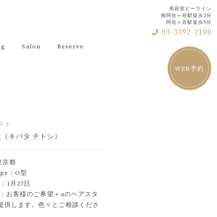
美容室ビーライン
南阿佐ヶ谷駅徒歩2分
阿佐ヶ谷駅徒歩5分
03-3392-2100
og
Salon
Reserve
WEB予約
スト
敏（キバタ チトシ）
東京都
ype：
O型
ay：1月27日
ge：お客様のご希望＋αのヘアスタ
提供します。色々とご相談くださ