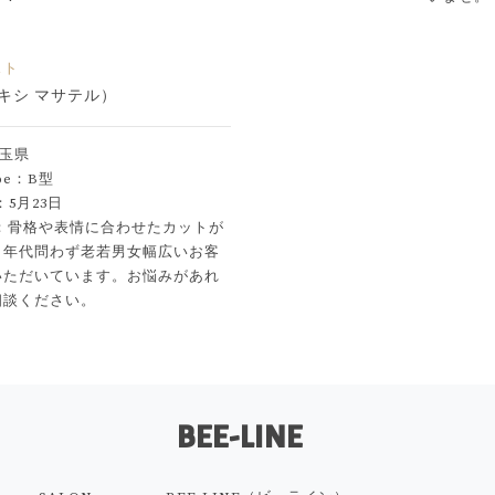
スト
キシ マサテル）
玉県
ype：B
型
y：5月23日
ge：骨格や表情に合わせたカットが
。年代問わず老若男女幅広いお客
いただいています。お悩みがあれ
相談ください。
BEE-LINE