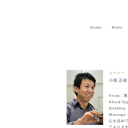
Home
News
オーナー
小堀 正
From：
Blood T
BirthDa
Massa
心を込め
ておりま