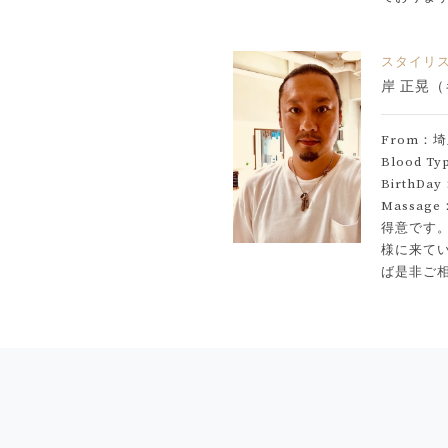
スタイリ
岸 正晃（
From：
埼
Blood T
BirthDa
Massa
得意です
様に来て
ば是非ご